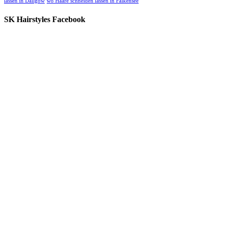
lassen in Dallgow
wo Haare schneiden lassen in Falkensee
SK Hairstyles Facebook