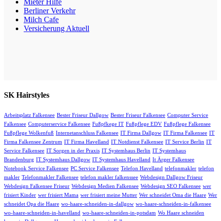
Mieter Hilfe
Berliner Verkehr
Milch Cafe
Versicherung Aktuell
SK Hairstyles
Arbeitsplatz Falkensee
Bester Friseur Dallgow
Bester Friseur Falkensee
Computer Service
Falkensee
Computerservice Falkensee
Fußpfkege IT
Fußpflege EDV
Fußpflege Falkensee
Fußpflege Wolkenfuß
Internetanschluss Falkensee
IT Firma Dallgow
IT Firma Falkensee
IT
Firma Falkensee Zentrum
IT Firma Havelland
IT Notdienst Falkensee
IT Service Berlin
IT
Service Falkensee
IT Sorgen in der Praxis
IT Systemhaus Berlin
IT Systemhaus
Brandenburg
IT Systemhaus Dallgow
IT Systemhaus Havelland
It Ärger Falkensee
Notebook Service Falkensee
PC Service Falkensee
Telefon Havelland
telefonmakler
telefon
makler
Telefonmakler Falkensee
telefon makler falkenssee
Webdesign Dallgow Friseur
Webdesign Falkensee Friseur
Webdesign Medien Falkensee
Webdesign SEO Falkensee
wer
frisiert Kinder
wer frisiert Mama
wer frisiert meine Mutter
Wer schneidet Oma die Haare
Wer
schneidet Opa die Haare
wo-haare-schneiden-in-dallgow
wo-haare-schneiden-in-falkensee
wo-haare-schneiden-in-havelland
wo-haare-schneiden-in-potsdam
Wo Haare schneiden