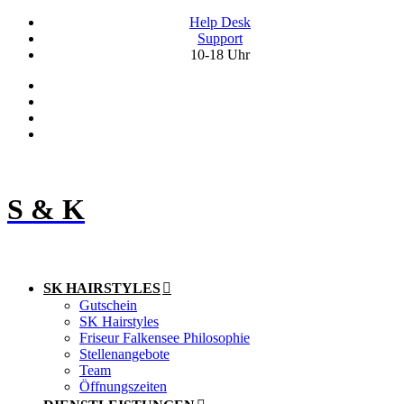
Help Desk
Support
10-18 Uhr
S & K
SK HAIRSTYLES
Gutschein
SK Hairstyles
Friseur Falkensee Philosophie
Stellenangebote
Team
Öffnungszeiten