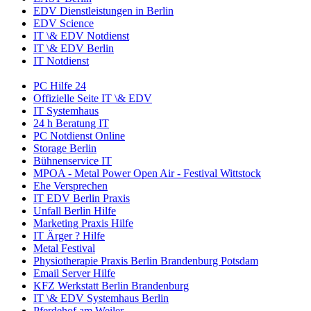
EDV Dienstleistungen in Berlin
EDV Science
IT \& EDV Notdienst
IT \& EDV Berlin
IT Notdienst
PC Hilfe 24
Offizielle Seite IT \& EDV
IT Systemhaus
24 h Beratung IT
PC Notdienst Online
Storage Berlin
Bühnenservice IT
MPOA - Metal Power Open Air - Festival Wittstock
Ehe Versprechen
IT EDV Berlin Praxis
Unfall Berlin Hilfe
Marketing Praxis Hilfe
IT Ärger ? Hilfe
Metal Festival
Physiotherapie Praxis Berlin Brandenburg Potsdam
Email Server Hilfe
KFZ Werkstatt Berlin Brandenburg
IT \& EDV Systemhaus Berlin
Pferdehof am Weiler