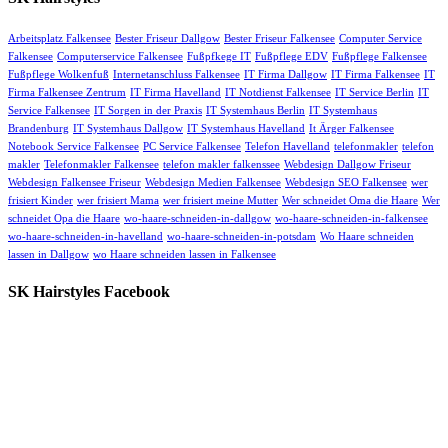
Arbeitsplatz Falkensee
Bester Friseur Dallgow
Bester Friseur Falkensee
Computer Service
Falkensee
Computerservice Falkensee
Fußpfkege IT
Fußpflege EDV
Fußpflege Falkensee
Fußpflege Wolkenfuß
Internetanschluss Falkensee
IT Firma Dallgow
IT Firma Falkensee
IT
Firma Falkensee Zentrum
IT Firma Havelland
IT Notdienst Falkensee
IT Service Berlin
IT
Service Falkensee
IT Sorgen in der Praxis
IT Systemhaus Berlin
IT Systemhaus
Brandenburg
IT Systemhaus Dallgow
IT Systemhaus Havelland
It Ärger Falkensee
Notebook Service Falkensee
PC Service Falkensee
Telefon Havelland
telefonmakler
telefon
makler
Telefonmakler Falkensee
telefon makler falkenssee
Webdesign Dallgow Friseur
Webdesign Falkensee Friseur
Webdesign Medien Falkensee
Webdesign SEO Falkensee
wer
frisiert Kinder
wer frisiert Mama
wer frisiert meine Mutter
Wer schneidet Oma die Haare
Wer
schneidet Opa die Haare
wo-haare-schneiden-in-dallgow
wo-haare-schneiden-in-falkensee
wo-haare-schneiden-in-havelland
wo-haare-schneiden-in-potsdam
Wo Haare schneiden
lassen in Dallgow
wo Haare schneiden lassen in Falkensee
SK Hairstyles Facebook